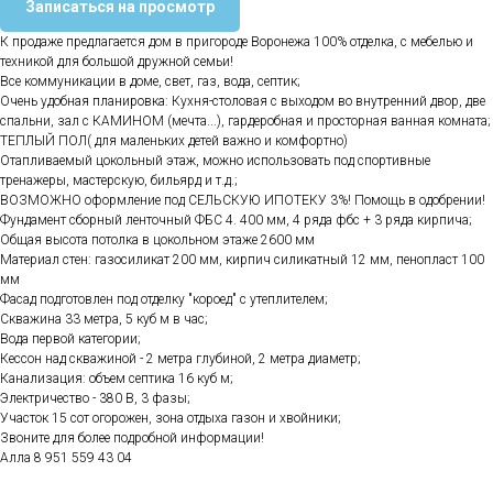
Записаться на просмотр
К продаже предлагается дом в пригороде Воронежа 100% отделка, с мебелью и
техникой для большой дружной семьи!
Все коммуникации в доме, свет, газ, вода, септик;
Очень удобная планировка: Кухня-столовая с выходом во внутренний двор, две
спальни, зал с КАМИНОМ (мечта...), гардеробная и просторная ванная комната;
ТЕПЛЫЙ ПОЛ( для маленьких детей важно и комфортно)
Отапливаемый цокольный этаж, можно использовать под спортивные
тренажеры, мастерскую, бильярд и т.д.;
ВОЗМОЖНО оформление под СЕЛЬСКУЮ ИПОТЕКУ 3%! Помощь в одобрении!
Фундамент сборный ленточный ФБС 4. 400 мм, 4 ряда фбс + 3 ряда кирпича;
Общая высота потолка в цокольном этаже 2600 мм
Материал стен: газосиликат 200 мм, кирпич силикатный 12 мм, пенопласт 100
мм
Фасад подготовлен под отделку "короед" с утеплителем;
Скважина 33 метра, 5 куб м в час;
Вода первой категории;
Кессон над скважиной - 2 метра глубиной, 2 метра диаметр;
Канализация: объем септика 16 куб м;
Электричество - 380 В, 3 фазы;
Участок 15 сот огорожен, зона отдыха газон и хвойники;
Звоните для более подробной информации!
Алла 8 951 559 43 04